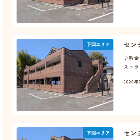
セン
下関エリア
♪敷金
ストラ
2026年
セン
下関エリア