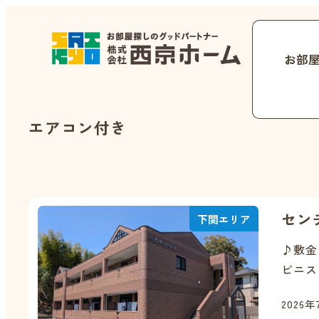
お部
エアコン付き
セン
下関エリア
♪敷金
ビニス
2026年