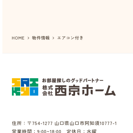
投
稿
の
HOME
物件情報
エアコン付き
ペ
ー
ジ
送
り
住所：〒754-1277 山口県山口市阿知須10777-1
営業時間：9:00~18:00 定休日：水曜