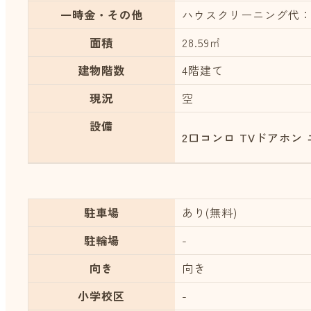
一時金・その他
ハウスクリーニング代：3
面積
28.59㎡
建物階数
4階建て
現況
空
設備
2口コンロ
TVドアホン
駐車場
あり(無料)
駐輪場
-
向き
向き
小学校区
-