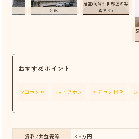
居室(同物件他部屋の写
外観
捨て場
真です)
おすすめポイント
2口コンロ
TVドアホン
エアコン付き
シ
賃料/共益費等
3.5万円