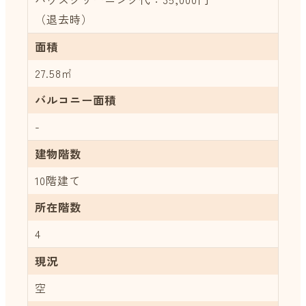
（退去時）
面積
27.58㎡
バルコニー面積
-
建物階数
10階建て
所在階数
4
現況
空