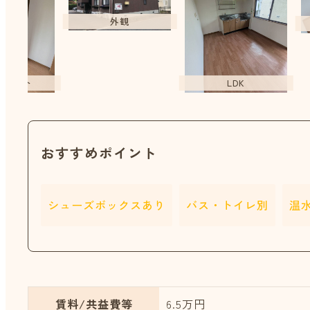
外観
ット
LDK
おすすめポイント
シューズボックスあり
バス・トイレ別
温
賃料/共益費等
6.5万円