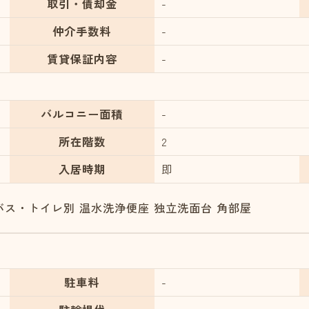
取引・債却金
-
仲介手数料
-
賃貸保証内容
-
バルコニー面積
-
所在階数
2
入居時期
即
バス・トイレ別
温水洗浄便座
独立洗面台
角部屋
駐車料
-