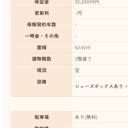
保証金
32,500円円
更新料
-円
保険契約年数
-
一時金・その他
-
面積
62.92㎡
建物階数
2階建て
現況
空
設備
シューズボックスあり
駐車場
あり(無料)